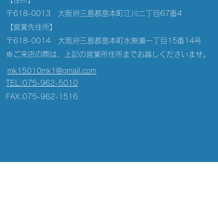
〒618-0013 大阪府三島郡島本町江川二丁目67番4
【営業先住所】
​〒618-0014 大阪府三島郡島本町水無瀬一丁目15番14号
​※ご来店の際は、上記の営業所住所までお越しくださいませ。
mk15010mk1@gmail.com
TEL:075-962-5010
FAX:075-962-1516